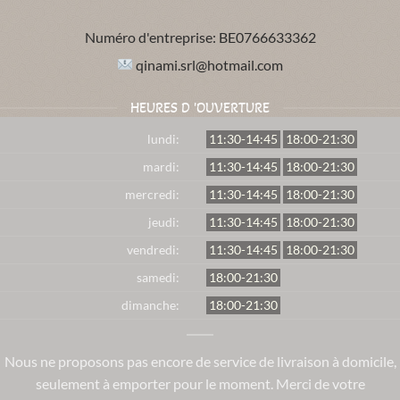
Numéro d'entreprise:
BE0766633362
qinami.srl@hotmail.com
HEURES D 'OUVERTURE
lundi:
11:30-14:45
18:00-21:30
mardi:
11:30-14:45
18:00-21:30
mercredi:
11:30-14:45
18:00-21:30
jeudi:
11:30-14:45
18:00-21:30
vendredi:
11:30-14:45
18:00-21:30
samedi:
18:00-21:30
dimanche:
18:00-21:30
Nous ne proposons pas encore de service de livraison à domicile,
seulement à emporter pour le moment. Merci de votre