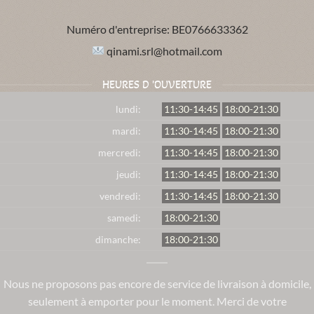
Numéro d'entreprise:
BE0766633362
qinami.srl@hotmail.com
HEURES D 'OUVERTURE
lundi:
11:30-14:45
18:00-21:30
mardi:
11:30-14:45
18:00-21:30
mercredi:
11:30-14:45
18:00-21:30
jeudi:
11:30-14:45
18:00-21:30
vendredi:
11:30-14:45
18:00-21:30
samedi:
18:00-21:30
dimanche:
18:00-21:30
Nous ne proposons pas encore de service de livraison à domicile,
seulement à emporter pour le moment. Merci de votre