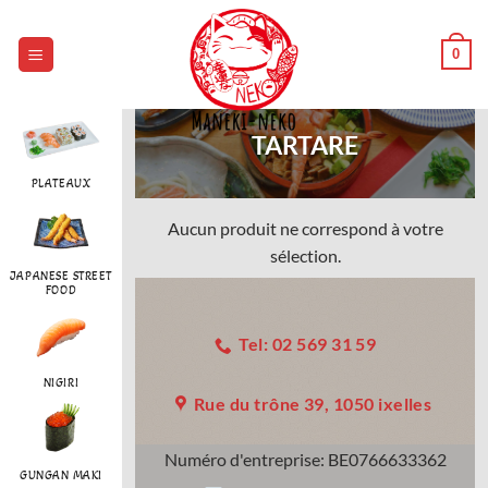
Passer
au
0
contenu
TARTARE
PLATEAUX
Aucun produit ne correspond à votre
sélection.
JAPANESE STREET
FOOD
Tel: 02 569 31 59
NIGIRI
Rue du trône 39, 1050 ixelles
Numéro d'entreprise:
BE0766633362
GUNGAN MAKI