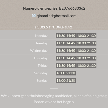
Numéro d'entreprise:
BE0766633362
qinami.srl@hotmail.com
HEURES D 'OUVERTURE
Monday:
11:30-14:45
18:00-21:30
Tuesday:
11:30-14:45
18:00-21:30
Wednesday:
11:30-14:45
18:00-21:30
Thursday:
11:30-14:45
18:00-21:30
Friday:
11:30-14:45
18:00-21:30
Saturday:
18:00-21:30
Sunday:
18:00-21:30
We kunnen geen thuisbezorging aanbieden, alleen afhalen graag.
Bedankt voor het begrip.